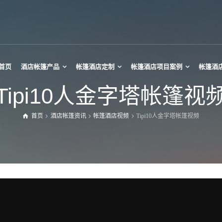
首页
酒店帐篷产品
帐篷酒店定制
帐篷酒店项目案例
帐篷酒
Tipi10人金字塔帐篷视
首页
酒店帐篷资讯
帐篷酒店视频
Tipi10人金字塔帐篷视频
帕诺拉玛帐篷
迷你Tipi帐篷
热气球酒店帐篷
Tipi大帐篷
玻璃星空房
Tipi草帽帐篷
椭球帐篷酒店
印第安帐篷
星空月球帐篷
竹节灯笼帐篷
星空酒店帐篷
甲壳虫酒店帐篷