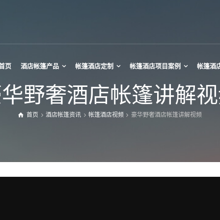
首页
酒店帐篷产品
帐篷酒店定制
帐篷酒店项目案例
帐篷酒
豪华野奢酒店帐篷讲解视
首页
酒店帐篷资讯
帐篷酒店视频
豪华野奢酒店帐篷讲解视频
帕诺拉玛帐篷
迷你Tipi帐篷
热气球酒店帐篷
Tipi大帐篷
玻璃星空房
Tipi草帽帐篷
椭球帐篷酒店
印第安帐篷
星空月球帐篷
竹节灯笼帐篷
星空酒店帐篷
甲壳虫酒店帐篷