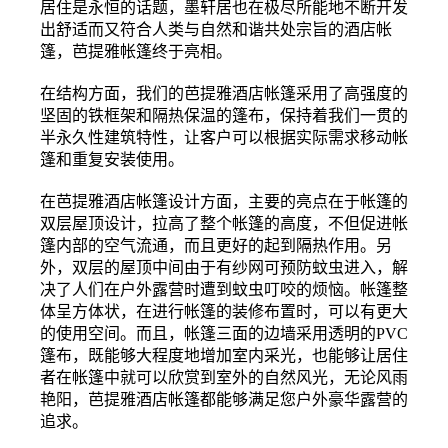
居住是永恒的话题，墨轩居也在极尽所能地不断开发
出舒适而又符合人类与自然和谐共处宗旨的酒店帐
篷，芭提雅帐篷终于亮相。
在结构方面，我们的芭提雅酒店帐篷采用了高强度的
坚固的铁框架和隔热保温的篷布，保持着我们一贯的
半永久性建筑特性，让客户可以根据实际需求移动帐
篷和重复安装使用。
在芭提雅酒店帐篷设计方面，主要的亮点在于帐篷的
双层屋顶设计，拉高了整个帐篷的高度，不但促进帐
篷内部的空气流通，而且更好的起到隔热作用。另
外，双层的屋顶中间由于有纱网可预防蚊虫进入，解
决了人们在户外露营时遭到蚊虫叮咬的烦恼。帐篷整
体呈方体状，在进行帐篷的装修布置时，可以有更大
的使用空间。而且，帐篷三面的边墙采用透明的PVC
篷布，既能够大程度地增加室内采光，也能够让居住
者在帐篷中就可以欣赏到室外的自然风光，无论风雨
艳阳，芭提雅酒店帐篷都能够满足您户外豪华露营的
追求。