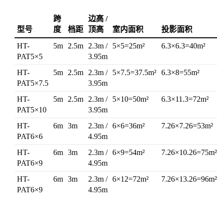
跨
边高 /
型号
度
档距
顶高
室内面积
投影面积
HT-
5m
2.5m
2.3m /
5×5=25m²
6.3×6.3=40m²
PAT5×5
3.95m
HT-
5m
2.5m
2.3m /
5×7.5=37.5m²
6.3×8=55m²
PAT5×7.5
3.95m
HT-
5m
2.5m
2.3m /
5×10=50m²
6.3×11.3=72m²
PAT5×10
3.95m
HT-
6m
3m
2.3m /
6×6=36m²
7.26×7.26=53m²
PAT6×6
4.95m
HT-
6m
3m
2.3m /
6×9=54m²
7.26×10.26=75m²
PAT6×9
4.95m
HT-
6m
3m
2.3m /
6×12=72m²
7.26×13.26=96m²
PAT6×9
4.95m