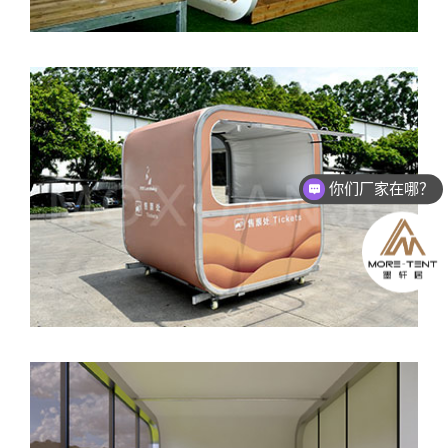
移动售卖亭
你们厂家在哪？
8米胶囊民宿帐篷