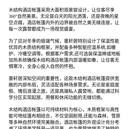
木结构酒店帐篷采用大面积观景窗设计，让住客尽享
360°自然美景。无论是白天的阳光洒落，还是夜晚的星
空点缀，酒店帐篷内外的边界被自然之美无缝连接，让
每一次露营都成为一场视觉盛宴。
为了应对冬季的极端气候，墨轩居特别设计了保温性能
优异的木质结构框架，并配备多种智能控温系统,如暖
炉、冷暖空调等。根据客户需求,还可选装保温棉或地板
加热系统确保木结构酒店帐篷内部温暖如春，让住客无
惧寒冷，全身心投入自然的怀抱。
墨轩居深知空间的重要性，这款木结构酒店帐篷提供宽
敞的内部布局，灵活适配各种场景需求。无论是家庭度
假、情侣浪漫之旅，还是高端私人露营地，都能通过科
学分区实现起居、用餐和休闲功能的无缝切换。
木结构酒店帐篷以可持续材料为核心，木质框架与高性
能可喷绘篷布相结合，不仅坚固耐用,还能与森林、雪原
等多种自然环境完美融合。酒店帐篷的外观设计充分考
虑了环境美学既是一道风景，也为露营地增添了独特的