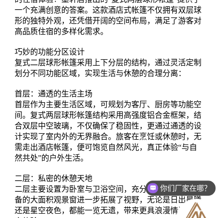
一个充满创意的答案。这款酒店式帐篷不仅拥有双层球
形的独特外观，还凭借开阔的空间布局，满足了游客对
高品质住宿的多样化需求。
巧妙的功能分区设计
复式二层球形帐篷采用上下分层的结构，通过灵活定制
划分不同功能区域，实现生活与休憩的合理分离：
首层：通透的生活主场
首层作为主要生活区域，可规划为客厅、厨房等功能空
间。复式两层球形帐篷结构采用高强度铝合金框架，结
合双层中空玻璃，不仅确保了稳固性，更通过通透的设
计实现了室内外的无界融合。旅客在烹饪或休憩时，无
需走出酒店帐篷，便可饱览自然风光，真正体验“与自
然共处”的户外生活。
二层：私密的休憩天地
你们厂家在哪？
二层主要设置为卧室与卫浴空间，充分保障私密性。配
备的大面积观景窗进一步拓展了视野，无论是日出晨曦
还是星空夜色，都能一览无遗，带来更具浪漫情调的住