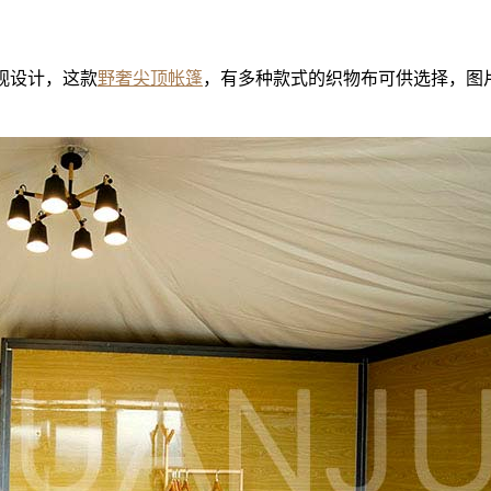
观设计，这款
野奢尖顶帐篷
，有多种款式的织物布可供选择，图
5米贝壳酒店帐篷
胶囊移动酒店
贝壳帐篷酒店
胶囊小屋酒店帐篷
双层胶囊帐篷