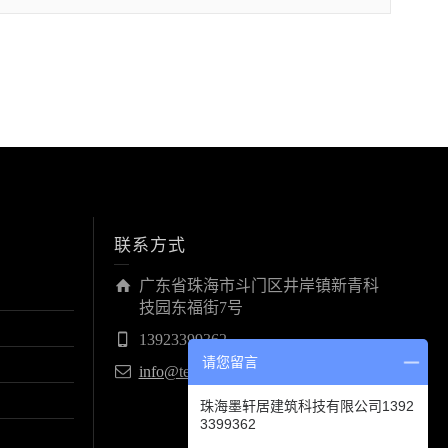
联系方式
广东省珠海市斗门区井岸镇新青科
技园东福街7号
13923399362
请您留言
info@tent-hotel.cn
珠海墨轩居建筑科技有限公司1392
3399362