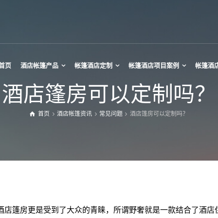
首页
酒店帐篷产品
帐篷酒店定制
帐篷酒店项目案例
帐篷酒
酒店篷房可以定制吗？
首页
酒店帐篷资讯
常见问题
酒店篷房可以定制吗？
帕诺拉玛帐篷
迷你Tipi帐篷
热气球酒店帐篷
Tipi大帐篷
玻璃星空房
Tipi草帽帐篷
椭球帐篷酒店
印第安帐篷
星空月球帐篷
竹节灯笼帐篷
星空酒店帐篷
酒店篷房更是受到了大众的青睐，所谓野奢就是一款结合了酒店
甲壳虫酒店帐篷