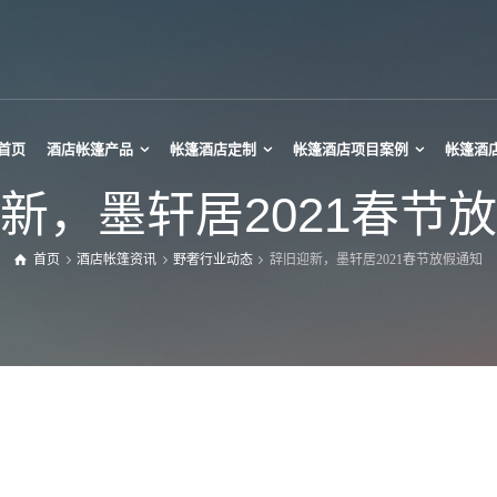
首页
酒店帐篷产品
帐篷酒店定制
帐篷酒店项目案例
帐篷酒
新，墨轩居2021春节
首页
酒店帐篷资讯
野奢行业动态
辞旧迎新，墨轩居2021春节放假通知
帕诺拉玛帐篷
迷你Tipi帐篷
热气球酒店帐篷
Tipi大帐篷
玻璃星空房
Tipi草帽帐篷
椭球帐篷酒店
印第安帐篷
星空月球帐篷
竹节灯笼帐篷
星空酒店帐篷
甲壳虫酒店帐篷