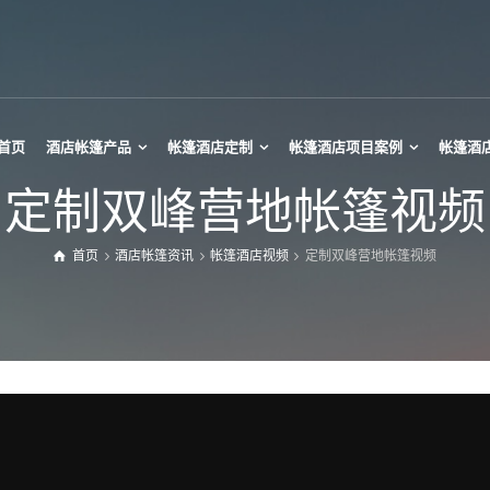
首页
酒店帐篷产品
帐篷酒店定制
帐篷酒店项目案例
帐篷酒
定制双峰营地帐篷视频
首页
酒店帐篷资讯
帐篷酒店视频
定制双峰营地帐篷视频
帕诺拉玛帐篷
迷你Tipi帐篷
热气球酒店帐篷
Tipi大帐篷
玻璃星空房
Tipi草帽帐篷
椭球帐篷酒店
印第安帐篷
星空月球帐篷
竹节灯笼帐篷
星空酒店帐篷
甲壳虫酒店帐篷