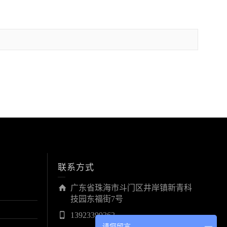
联系方式
广东省珠海市斗门区井岸镇新青科
技园东福街7号
13923399362
请您留言